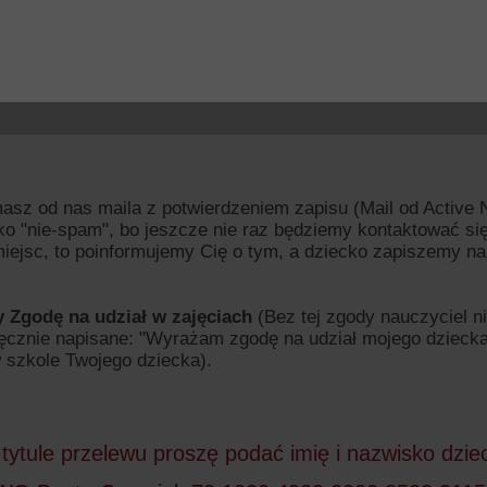
ymasz od nas maila z potwierdzeniem zapisu (Mail od Active
ko "nie-spam", bo jeszcze nie raz będziemy kontaktować si
iejsc, to poinformujemy Cię o tym, a dziecko zapiszemy n
y Zgodę na udział w zajęciach
(Bez tej zgody nauczyciel
znie napisane: "Wyrażam zgodę na udział mojego dziecka .
szkole Twojego dziecka).
tytule przelewu proszę podać imię i nazwisko dziec