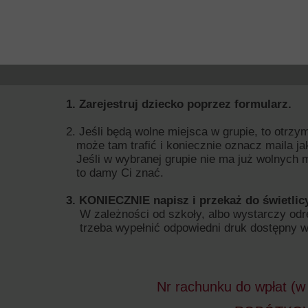
1. Zarejestruj dziecko poprzez formularz.
2. Jeśli będą wolne miejsca w grupie, to otrz
może tam trafić i koniecznie oznacz maila ja
Jeśli w wybranej grupie nie ma już wolnych m
to damy Ci znać.
3. KONIECZNIE napisz i przekaż do świetlic
W zależności od szkoły, albo wystarczy odręc
trzeba wypełnić odpowiedni druk dostępny w 
Nr rachunku do wpłat (w 