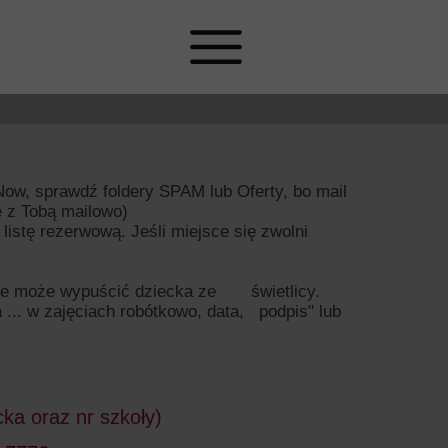
 Now, sprawdź foldery SPAM lub Oferty, bo mail
ę z Tobą mailowo)
a listę rezerwową. Jeśli miejsce się zwolni
 nie może wypuścić dziecka ze świetlicy.
.. w zajęciach robótkowo, data, podpis" lub
ka oraz nr szkoły)