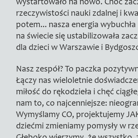
wystartowało na nowo. Choć zac
rzeczywistości nauki zdalnej i kw
potem... nasza energia wybuchła 
na świecie się ustabilizowała za
dla dzieci w Warszawie i Bydgosz
Nasz zespół? To paczka pozytyw
Łączy nas wieloletnie doświadcze
miłość do rękodzieła i chęć ciąg
nam to, co najcenniejsze: nieogr
Wymyślamy CO, projektujemy JAK.
dziećmi zmieniamy pomysły w rze