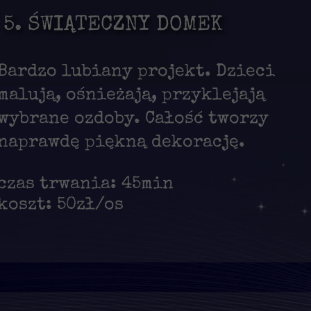
5. ŚWIĄTECZNY DOMEK
Bardzo lubiany projekt. Dzieci
malują, ośnieżają, przyklejają
wybrane ozdoby. Całość tworzy
naprawdę piękną dekorację.
czas trwania: 45min
koszt: 50zł/os