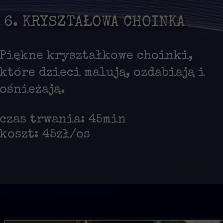
6. KRYSZTAŁOWA CHOINKA
Piękne kryształkowe choinki,
które dzieci malują, ozdabiają i
ośnieżają.
czas trwania: 45min
koszt: 45zł/os